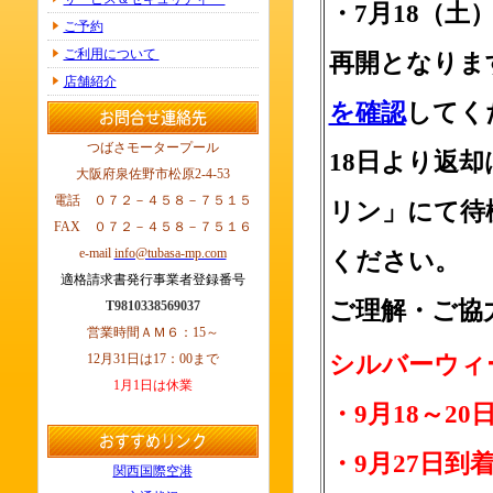
・7月18（
ご予約
ご利用について
再開となりま
店舗紹介
を確認
してく
つばさモータープール
18日より返
大阪府泉佐野市松原2-4-53
電話 ０７２－４５８－７５１５
リン」にて待
FAX ０７２－４５８－７５１６
e-mail
info@tubasa-mp.com
ください。
適格請求書発行事業者登録番号
ご理解・ご協
T9810338569037
営業時間ＡＭ６：15～
12月31日は17：00まで
シルバーウィ
1月1日は休業
・9月18～2
・9月27日
関西国際空港