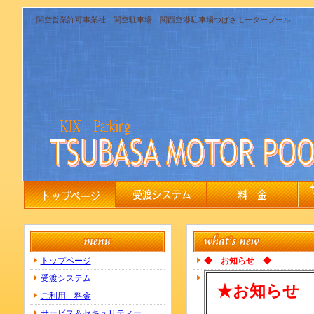
関空営業許可事業社 関空駐車場・関西空港駐車場つばさモータープール
トップページ
◆ お知らせ ◆
受渡システム
★お知らせ
ご利用 料金
サービス＆セキュリティー